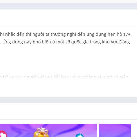
khi nhắc đến thì người ta thường nghĩ đến ứng dụng hẹn hò 17+
ng. Ứng dụng này phổ biến ở một số quốc gia trong khu vực Đông
 hồ sơ của người khác và kết bạn với họ thông qua trò chuyện
om còn có tính năng livestream, cho phép người dùng tạo ra các
h với cộng đồng. Tuy nhiên, như với bất kỳ ứng dụng kết nối xã
với việc chia sẻ thông tin cá nhân và tương tác với người lạ