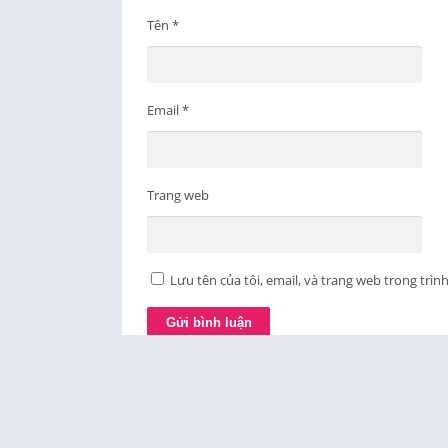
dùng.
Tên
*
Tính năng livestream hấp dẫn: cho phép n
đây là tính năng hấp dẫn và đang được ư
Kết nối dễ dàng với người mới: giúp người
Email
*
khả năng mở rộng mạng lưới bạn bè và mố
Các tính năng tương tác: có nhiều tính nă
sử dụng trò chuyện trực tuyến hoặc gọi vid
Trang web
Đa dạng ngôn ngữ: Ứng dụng hỗ trợ nhiều
người dùng khác trên toàn thế giới.
Tuy nhiên, như với bất kỳ ứng dụng kết nối x
Lưu tên của tôi, email, và trang web trong trình
thông tin cá nhân và tương tác với người lạ 
Phù hợp với đối tượng nào?
Thường được sử dụng bởi những người trẻ tuổ
© 2024 - All rights reserved -
AppLiveShow.Vip
trực tuyến, livestream, kết nối với những ngư
Giới Thiệu
|
Liên Hệ
tuyến.