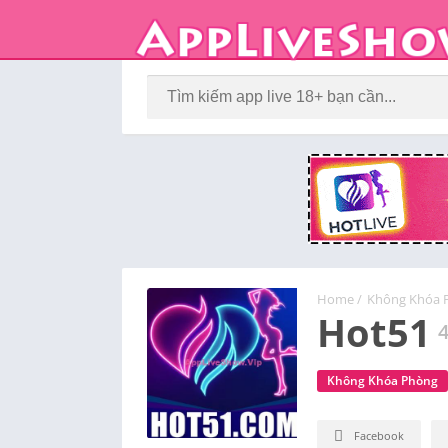
Home
/
Không Khóa 
Hot51
4
Không Khóa Phòng
Facebook