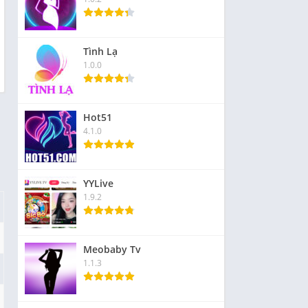
Tình Lạ
1.0.0
Hot51
4.1.0
YYLive
1.9.2
Meobaby Tv
1.1.3