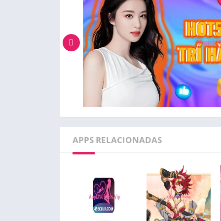
APPS RELACIONADAS
Đang có chức năng gì?
Ứng dụng là một ứng dụng kết nối xã hội tr
năng chính của Hot51 bao gồm:
Tạo hồ sơ cá nhân: Người dùng có thể tạo