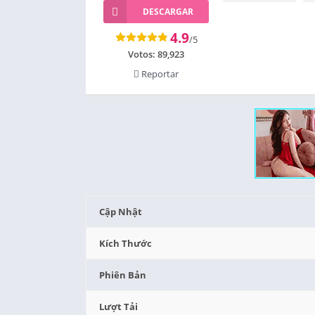
DESCARGAR
4.9
/5
Votos:
89,923
Reportar
Cập Nhật
Kích Thước
Phiên Bản
Lượt Tải