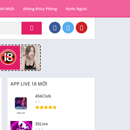
ới Nhất
Không Khóa Phòng
Nước Ngoài
APP LIVE 18 MỚI
456Club
2.1
35Live
1.0.2