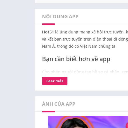
NỘI DUNG APP
Hot51
là ứng dụng mạng xã hội trực tuyến, 
và kết bạn trực tuyến trên điện thoại di độ
Nam Á, trong đó có Việt Nam chúng ta.
Bạn cần biết hơn về app
Cho phép người dùng tạo hồ sơ cá nhân, xem
trực tuyến hoặc gọi video. Ngoài ra, Hot51.c
Leer más
video trực tiếp để chia sẻ cuộc sống của mìn
hội nào khác, người dùng cần phải cẩn trọng 
trên ứng dụng này.
ẢNH CỦA APP