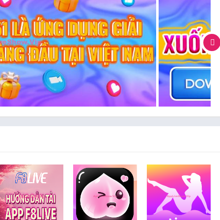
ực tuyến được sử dụng chủ yếu để hẹn hò và kết bạn. Các chức
 và quản lý hồ sơ cá nhân của mình, bao gồm ảnh đại diện,