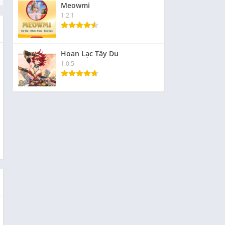
Meowmi
1.2.1
Hoan Lạc Tây Du
1.0.5