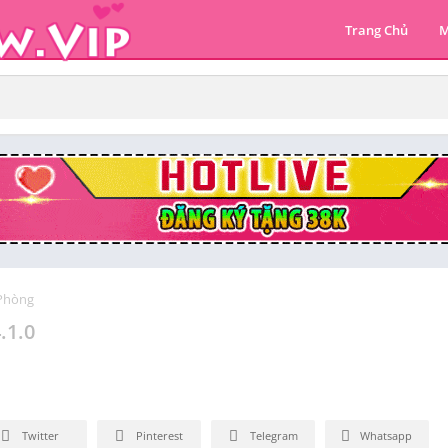
Trang Chủ
M
Phòng
.1.0
Twitter
Pinterest
Telegram
Whatsapp