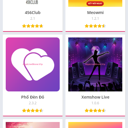
456Club
Meowmi
2.1
1.2.1
Phố Đèn Đỏ
Xemshow Live
2.3.2
1.0.6