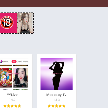
YYLive
Meobaby Tv
1.9.2
1.1.3