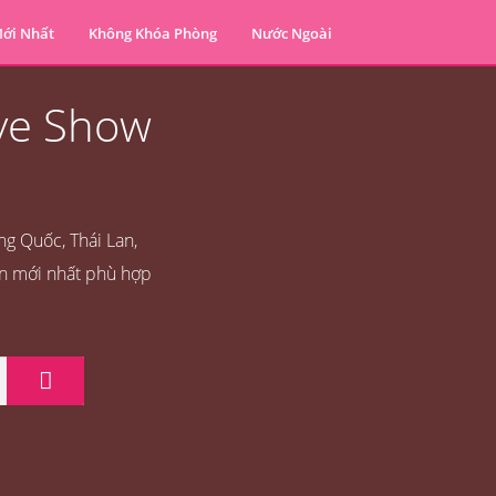
ới Nhất
Không Khóa Phòng
Nước Ngoài
ive Show
ng Quốc, Thái Lan,
ản mới nhất phù hợp