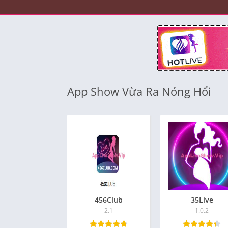
App Show Vừa Ra Nóng Hổi
456Club
35Live
2.1
1.0.2