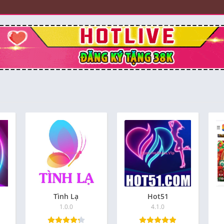
Tình Lạ
Hot51
1.0.0
4.1.0