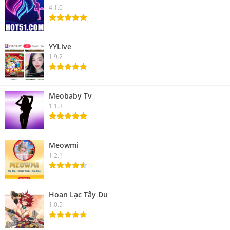
4.1.0
game giải trí, ngoài ra còn có thể kiếm tiền từ những phiên
livestream của mình.
Chơi game tại 789Live người chơi vừa có thể khám phá vừa có
YYLive
thể trải nghiệm những hình ảnh đặc sắc và vô cùng cuốn hút.
1.9.2
Chơi game nhưng vẫn có cơ hội làm quen với rất nhiều gái xinh
trên ứng dụng trực tuyến. Trò chuyện, tìm hiểu làm quen như
những người bạn thực sự ngoài đời.
Meobaby Tv
1.1.3
Bên cạnh những sự hấp dẫn đó, không thể không kể đến kho
tàng game giải trí trực tuyến tại 789Live. Các trò chơi game trực
tuyến không phải quá mới mẻ nhưng lại vẫn khiến cho người
Meowmi
chơi bị thu hút. Bởi vì, sự cải cách về giao diện của trò chơi
1.2.1
cũng như những tính năng mới lạ từ các sản phẩm game này.
Đánh giá về mức độ bảo mật thông tin
Hoan Lạc Tây Du
người chơi
1.0.5
Tuy 789Live là ứng dụng giúp người chơi giải trí, livestream kết