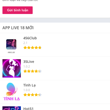
trong 1 phòng chơi, cho phép vừa chơi game trực tuyến vừa
xem live trực tiếp từ các bạn chơi khác.
– Có sảnh game chơi trực tuyến, để người chơi tham gia chơi và
đặt cược mọi lúc mọi nơi.
APP LIVE 18 MỚI
– Có những sản phẩm game chơi đổi thưởng hấp dẫn không
456Club
khác gì những cổng game hoặc các nhà cái cũng đang cung cấp
2.1
các sản phẩm game chơi giải trí trực tuyến khác.
Các sản phẩm dịch vụ và hình thức livestream là sự kết hợp
35Live
hoàn hảo dành cho người chơi. Giúp cho người chơi thỏa mãn
1.0.2
sự tò mò và đã con mắt trước những giao diện game chơi đặc
sắc
Đánh giá tổng quát về trò chơi ở app
Tình Lạ
1.0.0
Thông thường, các cổng game hoặc nhà cái khác, người chơi
chỉ có thể lựa chọn chơi và đặt cược trực tiếp. Khi đến với
Hot51
789Live người chơi có thể kiếm tiền trực tiếp từ hình thức chơi