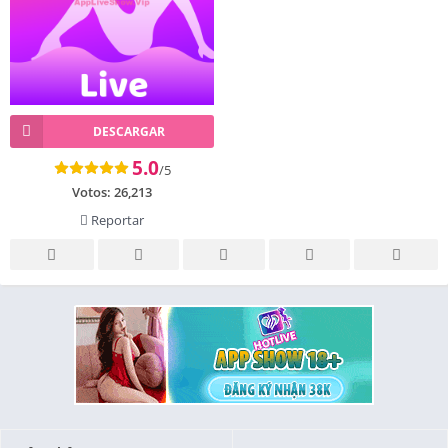
DESCARGAR
5.0
/5
Votos:
26,213
Reportar